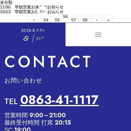
未分類
11/30 早朝営業お休みのお知らせ
10/13 早朝営業お休みのお知らせ
56
‹
54
55
57
58
›
»
2026.8.7 Fri
«
31°
CONTACT
お問い合わせ
0863-41-1117
TEL
9:00～21:00
営業時間
20:15
最終受付時間 打席
19:00
SC